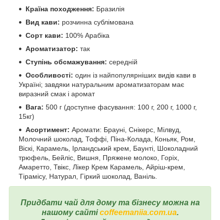
Країна походження:
Бразилія
Вид кави:
розчинна сублімована
Сорт кави:
100% Арабіка
Ароматизатор:
так
Ступінь обсмажування:
середній
Особливості:
один із найпопулярніших видів кави в
Україні; завдяки натуральним ароматизаторам має
виразний смак і аромат
Вага:
500 г (доступне фасування: 100 г, 200 г, 1000 г,
15кг)
Асортимент:
Аромати: Брауні, Снікерс, Мілвуд,
Молочний шоколад, Тоффі, Піна-Колада, Коньяк, Ром,
Віскі, Карамель, Ірландський крем, Баунті, Шоколадний
трюфель, Бейліс, Вишня, Пряжене молоко, Горіх,
Амаретто, Твікс, Лікер Крем Карамель, Айріш-крем,
Тірамісу, Натурал, Гіркий шоколад, Ваніль.
Придбати чай для дому та бізнесу можна на
нашому сайті
coffeemaniia.com.ua
.