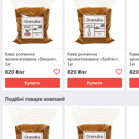
Кава розчинна
Кава розчинна
Кава
ароматизована «Вишня»,
ароматизована «Бейліс»,
аром
1кг
1кг
1кг
820
820
820
₴/кг
₴/кг
Купити
Купити
Подібні товари компанії