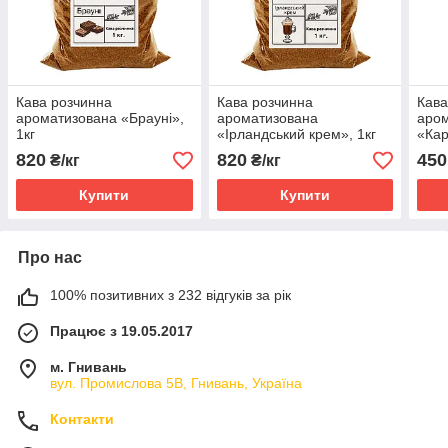
Кава розчинна
Кава розчинна
Кава
ароматизована «Брауні»,
ароматизована
аро
1кг
«Ірландський крем», 1кг
«Кар
820
820
450
₴/кг
₴/кг
Купити
Купити
Про нас
100% позитивних з 232 відгуків за рік
Працює з 19.05.2017
м. Гнивань
вул. Промислова 5В, Гнивань, Україна
Контакти