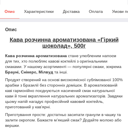
Опис
Характеристики
Доставка
Оплата
Умови п
Опис
Кава розчинна ароматизована «Гіркий
шоколад», 500г
Кава розчинна ароматизована
стане улюбленим напоєм
для тих, хто полюбляє кавові коктейлі з оригінальними
смаками. У нашому асортименті — популярні смаки, зокрема
Брауні, Снікерс, Мілвуд
та інші.
Продукт створений на основі високоякісної сублімованої 100%
арабіки з Бразилії без сторонніх домішок. В ароматизованій
каві гармонійно поєднуються насичений смак натуральної
кави й тонкі вкраплення натуральних ароматизаторів. Завдяки
цьому напій нагадує професійний кавовий коктейль,
приготований у кав’ярні.
Приготування просте: достатньо засипати гранули в чашку та
залити окропом. Бажаєте м’якший смак? Додайте молоко або
вершки.