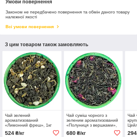
Умови повернення
Законом не передбачено повернення та обмін даного товару
належної якості
Всі умови повернення
З цим товаром також замовляють
Чай зелений
Чай суміш чорного з
Чай 
ароматизований
зеленим ароматизований
круп
«Лимонний фреш», 1кг
«Полуниця з вершками»,
Цейл
1кг
524
680
294
₴/кг
₴/кг