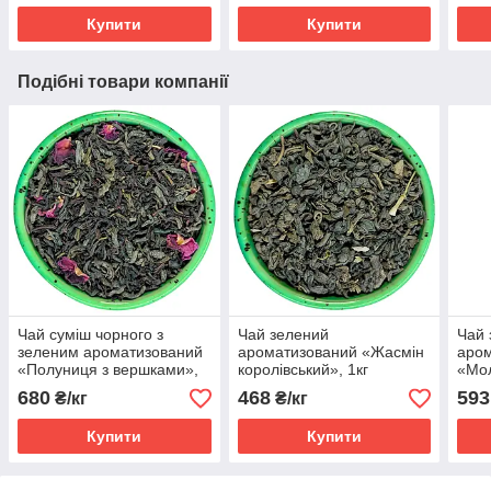
Купити
Купити
Подібні товари компанії
Чай суміш чорного з
Чай зелений
Чай 
зеленим ароматизований
ароматизований «Жасмін
аро
«Полуниця з вершками»,
королівський», 1кг
«Мол
1кг
680
468
593
₴/кг
₴/кг
Купити
Купити