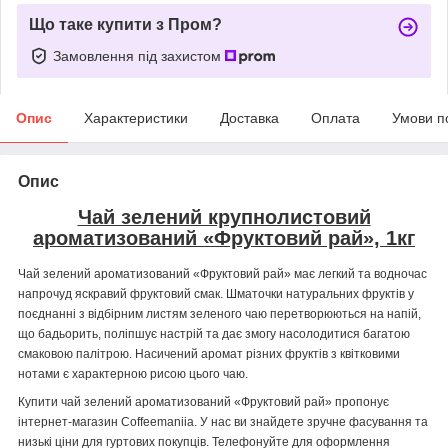
Що таке купити з Пром?
Замовлення під захистом
Опис
Характеристики
Доставка
Оплата
Умови п
Опис
Чай зелений крупнолистовий
ароматизований «Фруктовий рай», 1кг
Чай зелений ароматизований «Фруктовий рай» має легкий та водночас
напрочуд яскравий фруктовий смак. Шматочки натуральних фруктів у
поєднанні з відбірним листям зеленого чаю перетворюються на напій,
що бадьорить, поліпшує настрій та дає змогу насолодитися багатою
смаковою палітрою. Насичений аромат різних фруктів з квітковими
нотами є характерною рисою цього чаю.
Купити чай зелений ароматизований «Фруктовий рай» пропонує
інтернет-магазин Coffeemaniia. У нас ви знайдете зручне фасування та
низькі ціни для гуртових покупців. Телефонуйте для оформлення