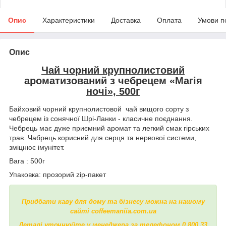
Опис
Характеристики
Доставка
Оплата
Умови п
Опис
Чай чорний крупнолистовий
ароматизований з чебрецем «Магія
ночі», 500г
Байховий чорний крупнолистовой чай вищого сорту з
чебрецем із сонячної Шрі-Ланки - класичне поєднання.
Чебрець має дуже приємний аромат та легкий смак гірських
трав. Чабрець корисний для серця та нервової системи,
зміцнює імунітет.
Вага : 500г
Упаковка: прозорий zip-пакет
Придбати каву для дому та бізнесу можна на нашому
сайті coffeemaniia.com.ua
Деталі уточнюйте у менеджера за телефоном
0 800 33