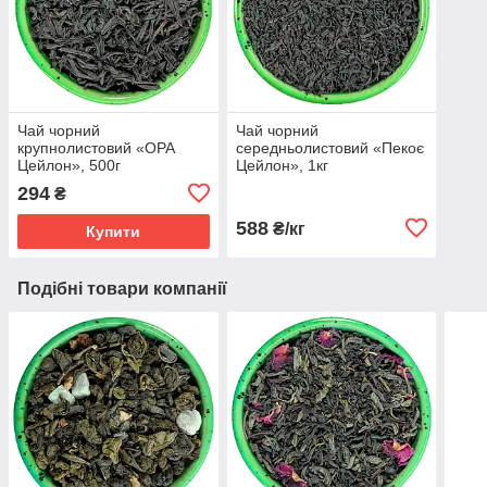
Чай чорний
Чай чорний
крупнолистовий «ОРА
середньолистовий «Пекоє
Цейлон», 500г
Цейлон», 1кг
294
₴
588
₴/кг
Купити
Подібні товари компанії