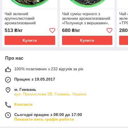
Чай зелений
Чай суміш чорного з
Чай 
крупнолистовий
зеленим ароматизований
зеле
ароматизований
«Полуниця з вершками»,
«ТРО
«Фруктовий рай», 1кг
1кг
513
680
280
₴/кг
₴/кг
Купити
Купити
Про нас
100% позитивних з 232 відгуків за рік
Працює з 19.05.2017
м. Гнивань
вул. Промислова 5В, Гнивань, Україна
Контакти
Сьогодні працює з 08:00 до 17:00
Показати весь графік роботи