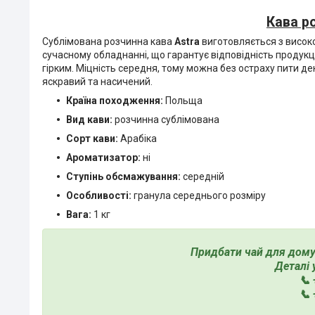
Кава р
Сублімована розчинна кава
Astra
виготовляється з висок
сучасному обладнанні, що гарантує відповідність продукц
гірким. Міцність середня, тому можна без остраху пити дек
яскравий та насичений.
Країна походження:
Польща
Вид кави:
розчинна сублімована
Сорт кави:
Арабіка
Ароматизатор:
ні
Ступінь обсмажування:
середній
Особливості:
гранула середнього розміру
Вага:
1 кг
Придбати чай для дому
Деталі
📞 
📞 