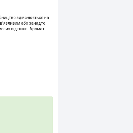
бництво здійснюється на
ав’язливим або занадто
ислих відтінків. Аромат