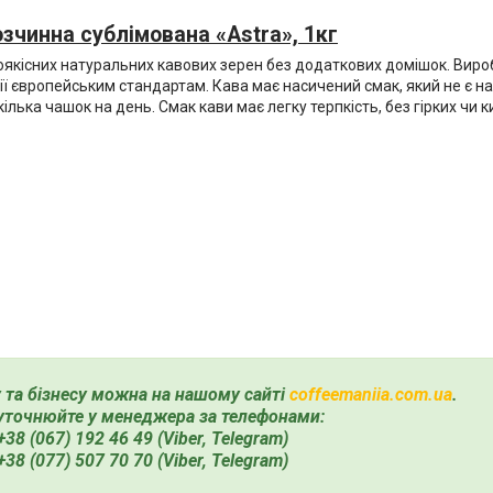
озчинна сублімована «Astra», 1кг
оякісних натуральних кавових зерен без додаткових домішок. Виро
ії європейським стандартам. Кава має насичений смак, який не є н
ілька чашок на день. Смак кави має легку терпкість, без гірких чи к
 та бізнесу можна на нашому сайті
coffeemaniia.com.ua
.
 уточнюйте у менеджера за телефонами:
+38 (067) 192 46 49 (Viber, Telegram)
+38 (077) 507 70 70 (Viber, Telegram)