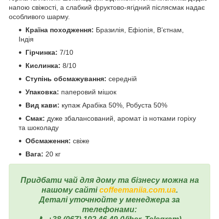
напою свіжості, а слабкий фруктово-ягідний післясмак надає
особливого шарму.
Країна походження:
Бразилія, Ефіопія, В’єтнам,
Індія
Гірчинка:
7/10
Кислинка:
8/10
Ступінь обсмажування:
середній
Упаковка:
паперовий мішок
Вид кави:
купаж Арабіка 50%, Робуста 50%
Смак:
дуже збалансований, аромат із нотками горіху
та шоколаду
Обсмаження:
свіже
Вага:
20 кг
Придбати чай для дому та бізнесу можна на
нашому сайті
coffeemaniia.com.ua
.
Деталі уточнюйте у менеджера за
телефонами: