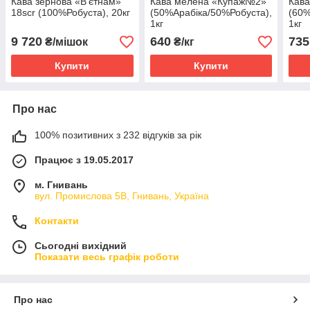
Кава зернова «В'єтнам»
Кава мелена «Купаж№2»
Кава
18scr (100%Робуста), 20кг
(50%Арабіка/50%Робуста),
(60%
1кг
1кг
9 720
640
735
₴/мішок
₴/кг
Купити
Купити
Про нас
100% позитивних з 232 відгуків за рік
Працює з 19.05.2017
м. Гнивань
вул. Промислова 5В, Гнивань, Україна
Контакти
Сьогодні вихідний
Показати весь графік роботи
Про нас