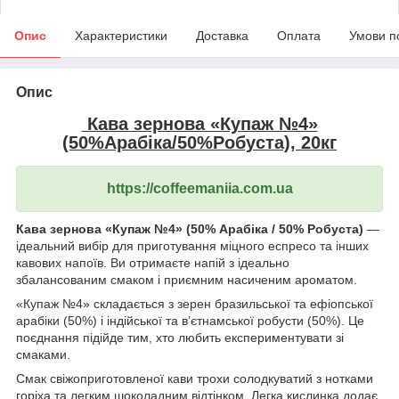
Опис
Характеристики
Доставка
Оплата
Умови п
Опис
Кава зернова «Купаж №4»
(50%Арабіка/50%Робуста), 20кг
https://coffeemaniia.com.ua
Кава зернова «Купаж №4» (50% Арабіка / 50% Робуста)
—
ідеальний вибір для приготування міцного еспресо та інших
кавових напоїв. Ви отримаєте напій з ідеально
збалансованим смаком і приємним насиченим ароматом.
«Купаж №4» складається з зерен бразильської та ефіопської
арабіки (50%) і індійської та в’єтнамської робусти (50%). Це
поєднання підійде тим, хто любить експериментувати зі
смаками.
Смак свіжоприготовленої кави трохи солодкуватий з нотками
горіха та легким шоколадним відтінком. Легка кислинка додає