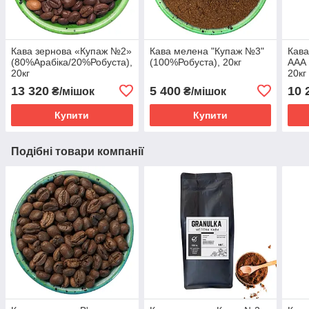
Кава зернова «Купаж №2»
Кава мелена "Купаж №3"
Кава
(80%Арабіка/20%Робуста),
(100%Робуста), 20кг
ААА 
20кг
20кг
13 320
5 400
10 
₴/мішок
₴/мішок
Купити
Купити
Подібні товари компанії