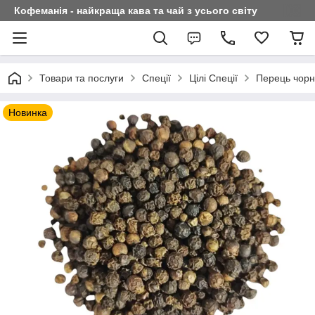
Кофеманія - найкраща кава та чай з усього світу
Товари та послуги
Спеції
Цілі Спеції
Перець чорн
Новинка