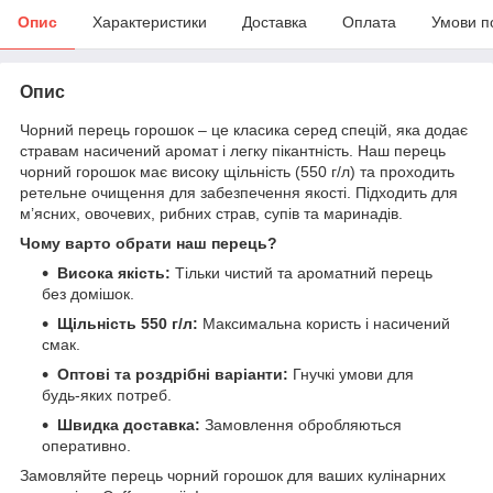
Опис
Характеристики
Доставка
Оплата
Умови п
Опис
Чорний перець горошок – це класика серед спецій, яка додає
стравам насичений аромат і легку пікантність. Наш перець
чорний горошок має високу щільність (550 г/л) та проходить
ретельне очищення для забезпечення якості. Підходить для
м’ясних, овочевих, рибних страв, супів та маринадів.
Чому варто обрати наш перець?
Висока якість:
Тільки чистий та ароматний перець
без домішок.
Щільність 550 г/л:
Максимальна користь і насичений
смак.
Оптові та роздрібні варіанти:
Гнучкі умови для
будь-яких потреб.
Швидка доставка:
Замовлення обробляються
оперативно.
Замовляйте перець чорний горошок для ваших кулінарних