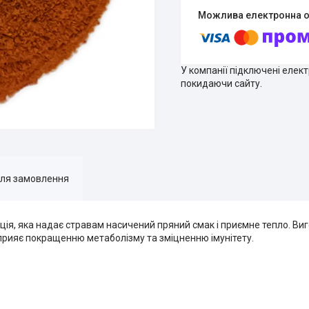
У компанії підключені елек
покидаючи сайту.
для замовлення
ція, яка надає стравам насичений пряний смак і приємне тепло. Ви
 сприяє покращенню метаболізму та зміцненню імунітету.