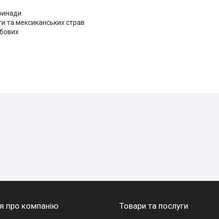
аринади
ти та мексиканських страв
обових
я про компанію
Товари та послуги