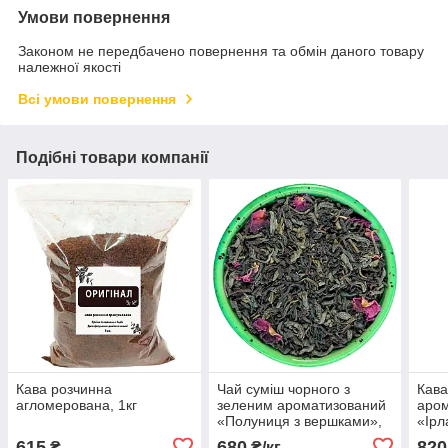
Умови повернення
Законом не передбачено повернення та обмін даного товару
належної якості
Всі умови повернення
Подібні товари компанії
Кава розчинна
Чай суміш чорного з
Кава
агломерована, 1кг
зеленим ароматизований
аро
«Полуниця з вершками»,
«Ірл
1кг
615
680
820
₴
₴/кг