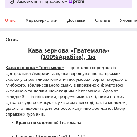
Замовлення під захистом
Опис
Характеристики
Доставка
Оплата
Умови п
Опис
Кава зернова «Гватемала»
(100%Арабіка), 1кг
Кава зернова «Гватемала»
— це еталон серед кав із
Центральної Америки. Завдяки вирощуванню на гірських
схилах у сприятливих кліматичних умовах, зерна набувають
глибокого, збалансованого смаку з вираженою фруктовою
кислинкою та легким шоколадним післясмаком. Аромат
складний — із квітковими, цитрусовими та ягідними нотами.
Ця кава чудово смакує як у чистому вигляді, так і з молоком,
ідеально підходить для еспресо, капучино або латте. Вибір
справжніх гурманів.
Країна походження:
Гватемала
Гірчинка / Кислинка:
5/10 — 7/10