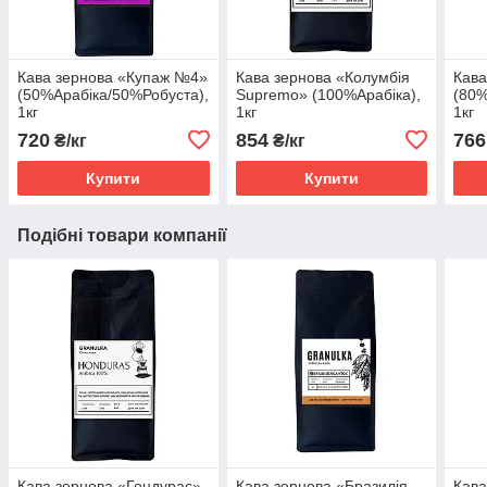
Кава зернова «Купаж №4»
Кава зернова «Колумбія
Кава
(50%Арабіка/50%Робуста),
Supremo» (100%Арабіка),
(80%
1кг
1кг
1кг
720
854
766
₴/кг
₴/кг
Купити
Купити
Подібні товари компанії
Кава зернова «Гондурас»
Кава зернова «Бразилія
Кава