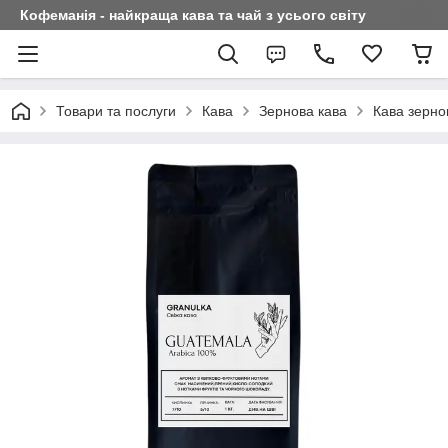
Кофеманія - найкраща кава та чай з усього світу
Товари та послуги
Кава
Зернова кава
Кава зерно