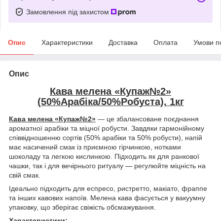
Замовлення під захистом
Опис
Характеристики
Доставка
Оплата
Умови п
Опис
Кава мелена «Купаж№2»
(50%Арабіка/50%Робуста), 1кг
Кава мелена «Купаж№2»
— це збалансоване поєднання
ароматної арабіки та міцної робусти. Завдяки гармонійному
співвідношенню сортів (50% арабіки та 50% робусти), напій
має насичений смак із приємною гірчинкою, нотками
шоколаду та легкою кислинкою. Підходить як для ранкової
чашки, так і для вечірнього ритуалу — регулюйте міцність на
свій смак.
Ідеально підходить для еспресо, ристретто, макіато, фраппе
та інших кавових напоїв. Мелена кава фасується у вакуумну
упаковку, що зберігає свіжість обсмажування.
Характеристики: