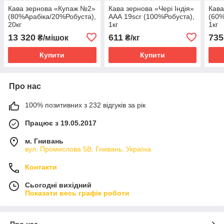
Кава зернова «Купаж №2»
Кава зернова «Чері Індія»
Кава
(80%Арабіка/20%Робуста),
ААА 19scr (100%Робуста),
(60%
20кг
1кг
1кг
13 320
611
735
₴/мішок
₴/кг
Купити
Купити
Про нас
100% позитивних з 232 відгуків за рік
Працює з 19.05.2017
м. Гнивань
вул. Промислова 5В, Гнивань, Україна
Контакти
Сьогодні вихідний
Показати весь графік роботи
Про нас