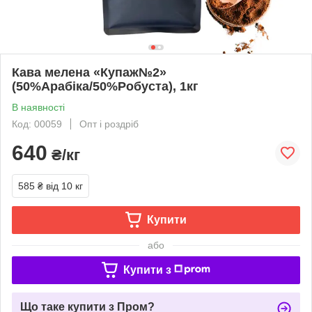
Кава мелена «Купаж№2»
(50%Арабіка/50%Робуста), 1кг
В наявності
Код: 00059
Опт і роздріб
640
₴/кг
585 ₴
від 10 кг
Купити
або
Купити з
Що таке купити з Пром?