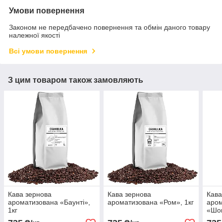
Умови повернення
Законом не передбачено повернення та обмін даного товару
належної якості
Всі умови повернення
З цим товаром також замовляють
Кава зернова
Кава зернова
Кава
ароматизована «Баунті»,
ароматизована «Ром», 1кг
аро
1кг
«Шо
1кг