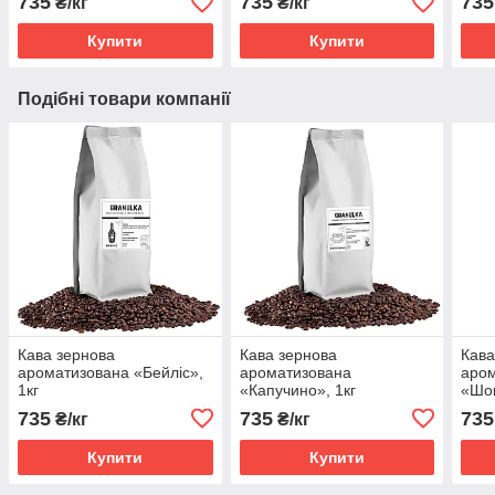
735
735
735
₴/кг
₴/кг
Купити
Купити
Подібні товари компанії
Кава зернова
Кава зернова
Кава
ароматизована «Бейліс»,
ароматизована
аро
1кг
«Капучино», 1кг
«Шо
1кг
735
735
735
₴/кг
₴/кг
Купити
Купити