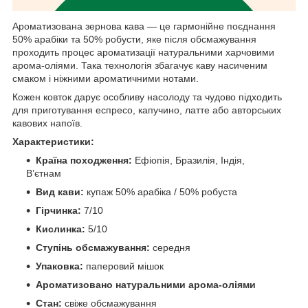
Ароматизована зернова кава — це гармонійне поєднання
50% арабіки та 50% робусти, яке після обсмажування
проходить процес ароматизації натуральними харчовими
арома-оліями. Така технологія збагачує каву насиченим
смаком і ніжними ароматичними нотами.
Кожен ковток дарує особливу насолоду та чудово підходить
для приготування еспресо, капучино, латте або авторських
кавових напоїв.
Характеристики:
Країна походження:
Ефіопія, Бразилія, Індія,
В’єтнам
Вид кави:
купаж 50% арабіка / 50% робуста
Гірчинка:
7/10
Кислинка:
5/10
Ступінь обсмажування:
середня
Упаковка:
паперовий мішок
Ароматизовано натуральними арома-оліями
Стан:
свіже обсмажування