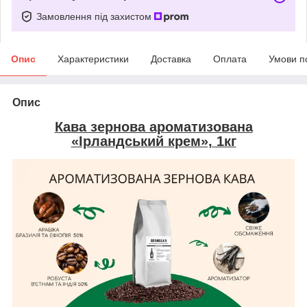
Замовлення під захистом
Опис
Характеристики
Доставка
Оплата
Умови п
Опис
Кава зернова ароматизована
«Ірландський крем», 1кг