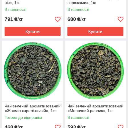
ніч», 1кг
вершками», 1кг
В наявності
В наявності
791
680
₴/кг
₴/кг
Купити
Купити
Чай зелений ароматизований
Чай зелений ароматизований
«Жасмін королівський», 1кг
«Молочний равлик», 1кг
Готово до відправки
В наявності
468
593
₴/кг
₴/кг