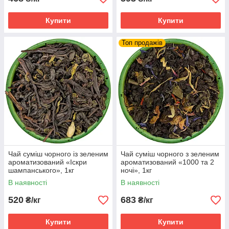
Купити
Купити
Топ продажів
Чай суміш чорного із зеленим
Чай суміш чорного з зеленим
ароматизований «Іскри
ароматизований «1000 та 2
шампанського», 1кг
ночі», 1кг
В наявності
В наявності
520
683
₴/кг
₴/кг
Купити
Купити